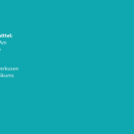
ittel:
 Am
e
verkusen
nikums
68