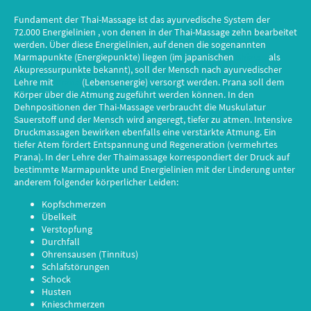
Fundament der Thai-Massage ist das ayurvedische System der
72.000 Energielinien , von denen in der Thai-Massage zehn bearbeitet
werden. Über diese Energielinien, auf denen die sogenannten
Marmapunkte (Energiepunkte) liegen (im japanischen
Shiatsu
als
Akupressurpunkte bekannt), soll der Mensch nach ayurvedischer
Lehre mit
Prana
(Lebensenergie) versorgt werden. Prana soll dem
Körper über die Atmung zugeführt werden können. In den
Dehnpositionen der Thai-Massage verbraucht die Muskulatur
Sauerstoff und der Mensch wird angeregt, tiefer zu atmen. Intensive
Druckmassagen bewirken ebenfalls eine verstärkte Atmung. Ein
tiefer Atem fördert Entspannung und Regeneration (vermehrtes
Prana). In der Lehre der Thaimassage korrespondiert der Druck auf
bestimmte Marmapunkte und Energielinien mit der Linderung unter
anderem folgender körperlicher Leiden:
Kopfschmerzen
Übelkeit
Verstopfung
Durchfall
Ohrensausen (Tinnitus)
Schlafstörungen
Schock
Husten
Knieschmerzen