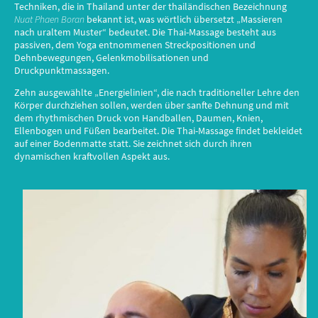
Techniken, die in Thailand unter der thailändischen Bezeichnung
Nuat Phaen Boran
bekannt ist, was wörtlich übersetzt „Massieren
nach uraltem Muster“ bedeutet. Die Thai-Massage besteht aus
passiven, dem Yoga entnommenen Streckpositionen und
Dehnbewegungen, Gelenkmobilisationen und
Druckpunktmassagen.
Zehn ausgewählte „Energielinien“, die nach traditioneller Lehre den
Körper durchziehen sollen, werden über sanfte Dehnung und mit
dem rhythmischen Druck von Handballen, Daumen, Knien,
Ellenbogen und Füßen bearbeitet. Die Thai-Massage findet bekleidet
auf einer Bodenmatte statt. Sie zeichnet sich durch ihren
dynamischen kraftvollen Aspekt aus.